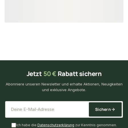
37,19 €
12,64 €
konfigurierbar
ab
/ Stück
ab
/ St
Jetzt
50 €
Rabatt sichern
Abonniere unseren Newsletter und erhalte Aktionen, Neuigkeiten
und exklusive Angebote.
*
E-Mail-Adresse
Sichern
Ich habe die
Datenschutzerklärung
zur Kenntnis genommen.