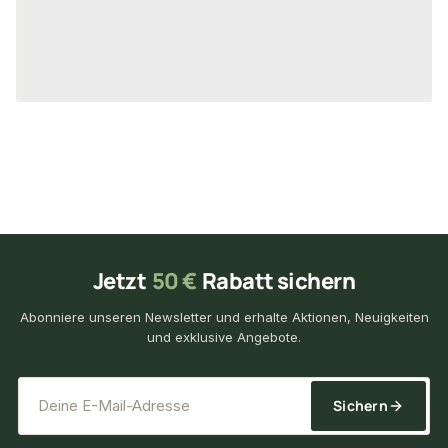
37,19 €
12,64 €
konfigurierbar
ab
/ Stück
ab
/ St
Jetzt
50 €
Rabatt sichern
Abonniere unseren Newsletter und erhalte Aktionen, Neuigkeiten
und exklusive Angebote.
*
E-Mail-Adresse
Sichern