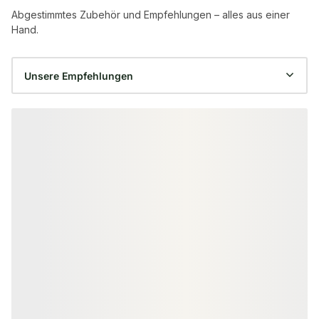
Abgestimmtes Zubehör und Empfehlungen – alles aus einer
Hand.
Produktgalerie überspringen
−42 %
KANTELN
LEISTEN & ECKEN
Thermoespe Kanteln, 86x86 mm,
Thermoespe In