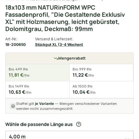
18x103 mm NATURinFORM WPC
Fassadenprofil, "Die Gestaltende Exklusiv
XL" mit Holzmaserung, leicht gebürstet,
Dolomitgrau, Deckmaß: 99mm
Art-Nr.:
Versand & Lieferzeit:
18-200650
Stückgut XL (3-4 Wochen)
Mengenrabatt
Bis 499 lfm
Bis 999 lfm
11,81 €
11,22 €
/lfm
/lfm
Bis 1499 lfm
Ab 1500 lfm
10,63 €
10,04 €
/lfm
/lfm
Staffel gilt
je Variante
— Mengen verschiedener Varianten
werden nicht zusammengezählt.
Wähle die passende Länge aus
4,00 m