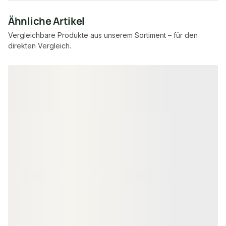
Ähnliche Artikel
Vergleichbare Produkte aus unserem Sortiment – für den
direkten Vergleich.
Produktgalerie überspringen
WPC FASSADENVERKLEIDUNG
WPC FASSADENVE
KAHRS WPC Rhombusleiste,
KAHRS WPC Rh
18x100 mm, Massiv, Herbstbraun,
18x100 mm, Mas