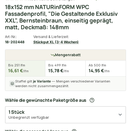
18x152 mm NATURinFORM WPC
Fassadenprofil, "Die Gestaltende Exklusiv
XXL", Bernsteinbraun, einseitig geprägt,
matt, Deckmaß: 148mm
Art-Nr.:
Versand & Lieferzeit:
18-202448
Stückgut XL (3-4 Wochen)
Mengenrabatt
Bis 251 lfm
Bis 499 lfm
Ab 500 lfm
16,61 €
15,78 €
14,95 €
/lfm
/lfm
/lfm
Staffel gilt
je Variante
— Mengen verschiedener Varianten
werden nicht zusammengezählt.
Wähle die gewünschte Paketgröße aus
1 Stück
Unbegrenzt verfügbar