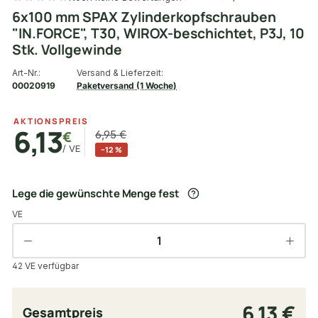
6x100 mm SPAX Zylinderkopfschrauben
"IN.FORCE", T30, WIROX-beschichtet, P3J, 10
Stk. Vollgewinde
Art-Nr.:
Versand & Lieferzeit:
00020919
Paketversand (1 Woche)
AKTIONSPREIS
6,13
€
6,95 €
/ VE
−12 %
Lege die gewünschte Menge fest
VE
42 VE verfügbar
6,13 €
Gesamtpreis