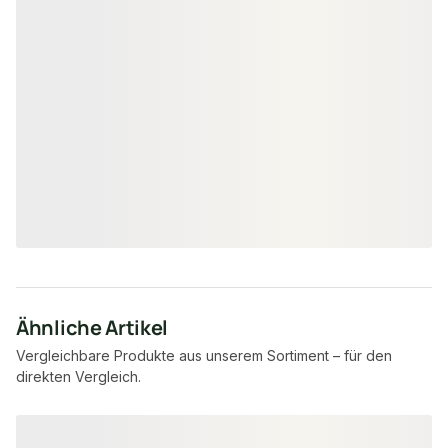
Montagekleber 1K Hybrid, zur
Befestigung von Akustikpaneelen,
310 ml
18-220360
Art-Nr.
unbegrenzt
Verfügbar
8,95 €
/ Stück
Ähnliche Artikel
Vergleichbare Produkte aus unserem Sortiment – für den
direkten Vergleich.
Produktgalerie überspringen