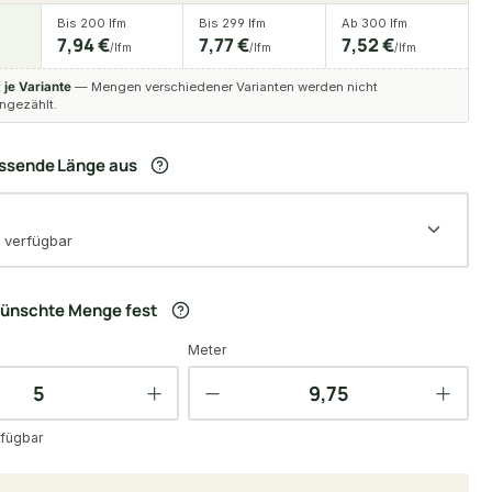
Bis 200 lfm
Bis 299 lfm
Ab 300 lfm
7,94 €
7,77 €
7,52 €
/lfm
/lfm
/lfm
t
je Variante
— Mengen verschiedener Varianten werden nicht
gezählt.
assende Länge aus
 verfügbar
wünschte Menge fest
Meter
fügbar