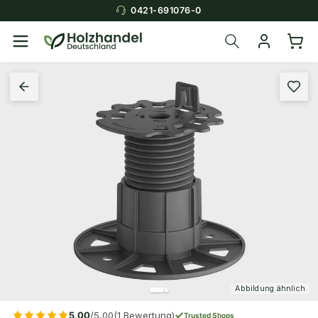
0421-691076-0
Abbildung ähnlich
5,00
/5,00
(1 Bewertung)
Trusted Shops