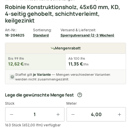
Robinie Konstruktionsholz, 45x60 mm, KD,
4-seitig gehobelt, schichtverleimt,
keilgezinkt
Art-Nr.:
Sortierung:
Versand & Lieferzeit:
18-204625
Standard
Sperrgutversand (2-3 Wochen)
Mengenrabatt
Bis 99 lfm
Ab 100 lfm
12,62 €
11,35 €
/lfm
/lfm
Staffel gilt
je Variante
— Mengen verschiedener Varianten
werden nicht zusammengezählt.
Lege die gewünschte Menge fest
Stück
Meter
163 Stück (652,00 lfm) verfügbar