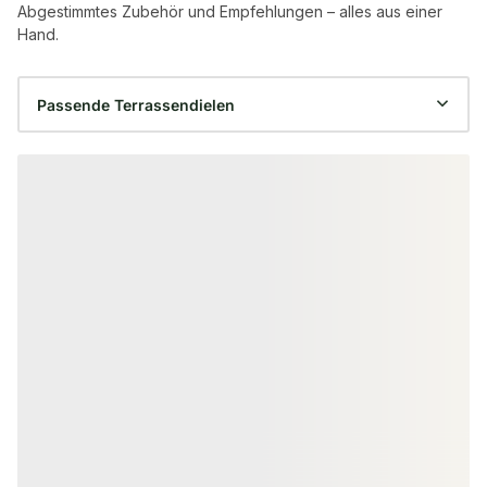
Abgestimmtes Zubehör und Empfehlungen – alles aus einer
Hand.
Produktgalerie überspringen
FSC® zertifiziert
EICHE TERRASSENDIELEN
BANGKIRAI TERRA
Eiche Terrassendielen, 23x140 mm
Bangkirai Terr
KD, glatt/egalisiert *Rustikal*
mm, KD, glatt/