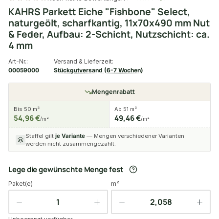
KAHRS Parkett Eiche "Fishbone" Select,
naturgeölt, scharfkantig, 11x70x490 mm Nut
& Feder, Aufbau: 2-Schicht, Nutzschicht: ca.
4 mm
Art-Nr.:
Versand & Lieferzeit:
00059000
Stückgutversand (6-7 Wochen)
Mengenrabatt
Bis 50 m²
Ab 51 m²
54,96 €
49,46 €
/m²
/m²
Staffel gilt
je Variante
— Mengen verschiedener Varianten
werden nicht zusammengezählt.
Lege die gewünschte Menge fest
Paket(e)
m²