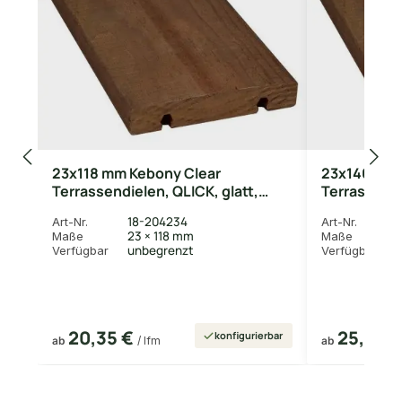
23x118 mm Kebony Clear
23x140 mm 
Terrassendielen, QLICK, glatt,
Terrassendi
Kanten gerundet
Kanten ger
18-204234
Art-Nr.
Art-Nr.
23 × 118 mm
Maße
Maße
unbegrenzt
Verfügbar
Verfügbar
20,35 €
25,34 
konfigurierbar
ab
/ lfm
ab