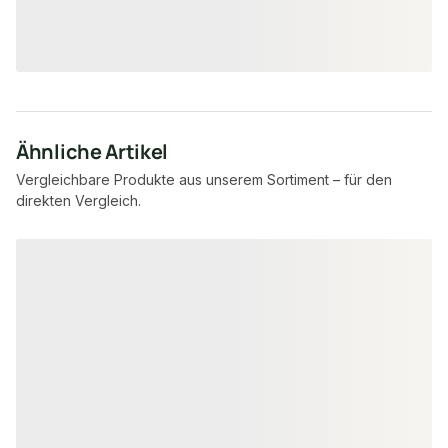
12,99 €
25,95 €
konfigurierbar
ab
/ lfm
ab
/ lf
Ähnliche Artikel
Vergleichbare Produkte aus unserem Sortiment – für den
direkten Vergleich.
Produktgalerie überspringen
−56 %
−27 %