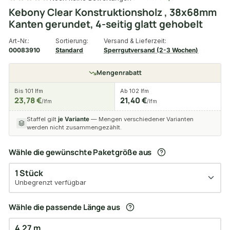
Kebony Clear Konstruktionsholz , 38x68mm
Kanten gerundet, 4-seitig glatt gehobelt
Art-Nr.:
Sortierung:
Versand & Lieferzeit:
00083910
Standard
Sperrgutversand (2-3 Wochen)
Mengenrabatt
Bis 101 lfm
Ab 102 lfm
23,78 €
21,40 €
/lfm
/lfm
Staffel gilt
je Variante
— Mengen verschiedener Varianten
werden nicht zusammengezählt.
Wähle die gewünschte Paketgröße aus
1 Stück
Unbegrenzt verfügbar
Wähle die passende Länge aus
4,27 m