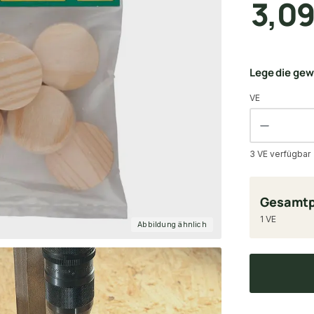
3,0
Lege die ge
VE
3 VE verfügbar
Gesamtp
1 VE
Abbildung ähnlich