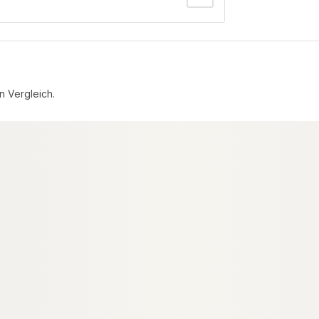
n Vergleich.
N