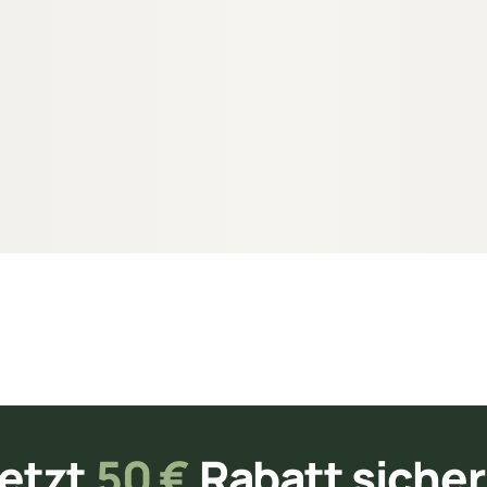
n aus Fichte Ø
tück
84072
etzt
50 €
Rabatt siche