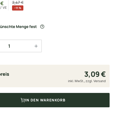
9
€
3,47 €
/ VE
−11 %
wünschte Menge fest
3,09 €
reis
inkl. MwSt., zzgl. Versand
IN DEN WARENKORB