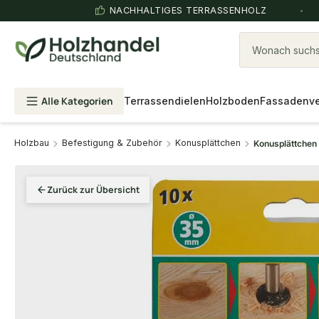
NACHHALTIGES TERRASSENHOLZ
Wonach suchst
Alle Kategorien
Terrassendielen
Holzboden
Fassadenve
Holzbau
Befestigung & Zubehör
Konusplättchen
Konusplättchen
Zurück zur Übersicht