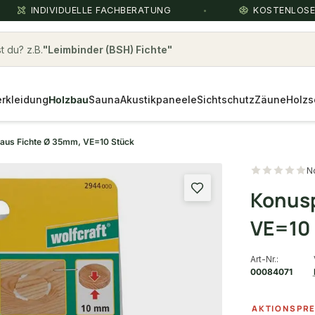
INDIVIDUELLE FACHBERATUNG
KOSTENLOS
 du? z.B.
Leimbinder (BSH) Fichte
rkleidung
Holzbau
Sauna
Akustikpaneele
Sichtschutz
Zäune
Holzs
 aus Fichte Ø 35mm, VE=10 Stück
N
Konusp
VE=10
Art-Nr.:
00084071
AKTIONSPRE