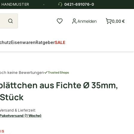
E HANDMUSTER
0421-691076-0
Anmelden
0,00 €
chutz
Eisenwaren
Ratgeber
SALE
och keine Bewertungen
Trusted Shops
lättchen aus Fichte Ø 35mm,
 Stück
Versand & Lieferzeit:
Paketversand (1 Woche)
IS