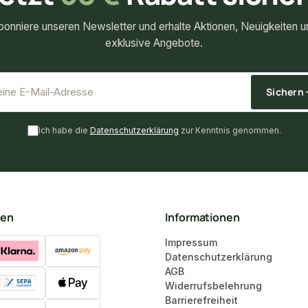
bonniere unseren Newsletter und erhalte Aktionen, Neuigkeiten u
exklusive Angebote.
*
E-Mail-Adresse
Sichern
Ich habe die
Datenschutzerklärung
zur Kenntnis genommen.
ten
Informationen
Impressum
Datenschutzerklärung
AGB
Widerrufsbelehrung
Barrierefreiheit