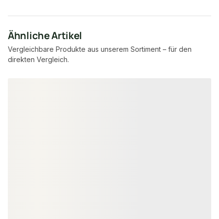
Ähnliche Artikel
Vergleichbare Produkte aus unserem Sortiment – für den
direkten Vergleich.
Produktgalerie überspringen
NAGELDÜBEL
NAGELDÜBEL
Nageldübel 6x40mm, Paket à 200
Nageldübel 6x