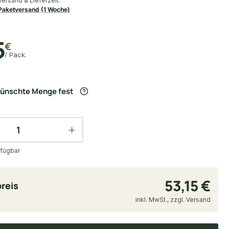
Versand & Lieferzeit:
Paketversand (1 Woche)
5
€
/ Pack.
wünschte Menge fest
fügbar
53,15 €
reis
inkl. MwSt., zzgl. Versand