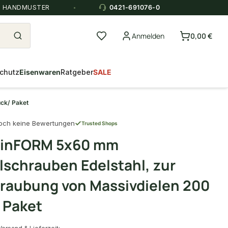
E HANDMUSTER
0421-691076-0
Anmelden
0,00 €
chutz
Eisenwaren
Ratgeber
SALE
ck/ Paket
och keine Bewertungen
Trusted Shops
inFORM 5x60 mm
lschrauben Edelstahl, zur
raubung von Massivdielen 200
 Paket