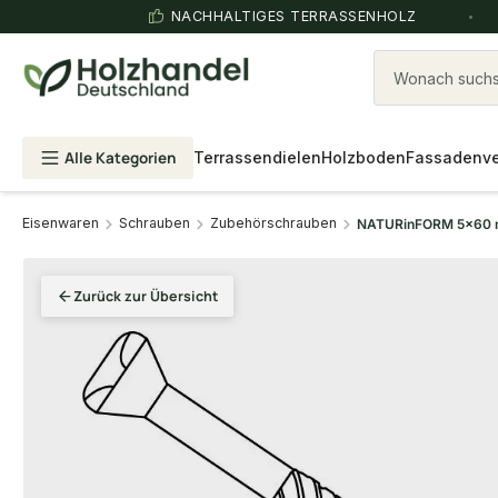
NACHHALTIGES TERRASSENHOLZ
Wonach suchst
Alle Kategorien
Terrassendielen
Holzboden
Fassadenve
Eisenwaren
Schrauben
Zubehörschrauben
NATURinFORM 5x60 mm
Zurück zur Übersicht