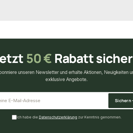
0,69 €
.
/ Stück
etzt
50 €
Rabatt siche
bonniere unseren Newsletter und erhalte Aktionen, Neuigkeiten u
exklusive Angebote.
*
E-Mail-Adresse
Sichern
Ich habe die
Datenschutzerklärung
zur Kenntnis genommen.