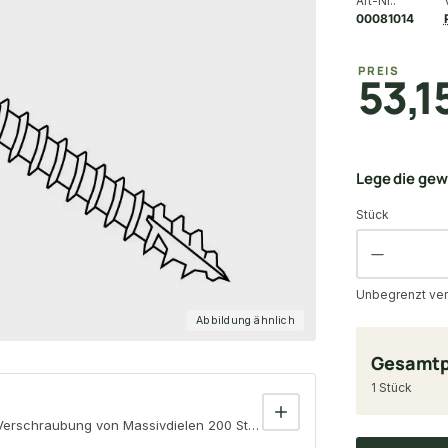
Art-Nr.:
00081014
PREIS
53,1
Lege die ge
Stück
Unbegrenzt ver
Abbildung ähnlich
Gesamtp
1 Stück
erschraubung von Massivdielen 200 Stück/ Paket