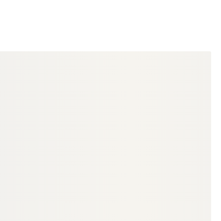
PFOSTENTRÄGER
NATURinFORM Windanker aus
beschichtetem Stahl, zur
m
Sicherung gegen Windlasten, inkl.
18-200731
Art-Nr.