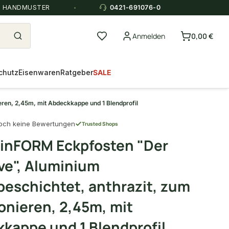
E HANDMUSTER
0421-691076-0
Anmelden
0,00 €
chutz
Eisenwaren
Ratgeber
SALE
ren, 2,45m, mit Abdeckkappe und 1 Blendprofil
och keine Bewertungen
Trusted Shops
inFORM Eckpfosten "Der
ive", Aluminium
beschichtet, anthrazit, zum
onieren, 2,45m, mit
kappe und 1 Blendprofil