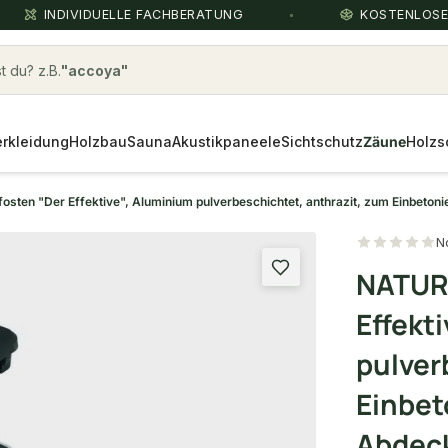
INDIVIDUELLE FACHBERATUNG
KOSTENLOS
 du? z.B.
Ipé Terrassendielen Ipe
rkleidung
Holzbau
Sauna
Akustikpaneele
Sichtschutz
Zäune
Holzs
ten "Der Effektive", Aluminium pulverbeschichtet, anthrazit, zum Einbetonie
N
NATUR
Effekt
pulver
Einbet
Abdeck