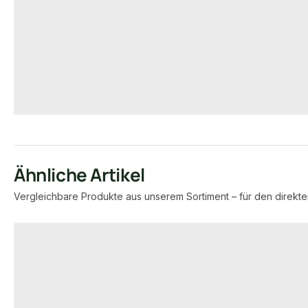
Unterbauleist
24 × 150 × 1750 mm
1740
Maße
Maße
unbegrenzt
unb
Verfügbar
Verfügbar
43,58 €
237,45 €
ab
/ Stück
ab
/
Ähnliche Artikel
Vergleichbare Produkte aus unserem Sortiment – für den direkte
Produktgalerie überspringen