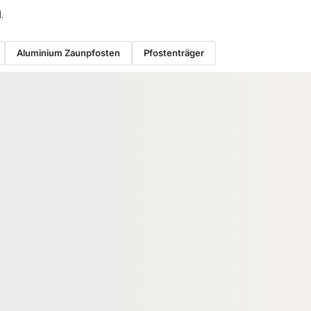
.
Aluminium Zaunpfosten
Pfostenträger
ALUMINIUM ZAUNPFOSTEN
ächenset "Der
NATURinFORM Zaunpfosten "Der
hrazit, Bausatz mit
Effektive", Aluminium
chlussprofil und
pulverbeschichtet, anthrazit, zu
83877
18-200703
Art-Nr.