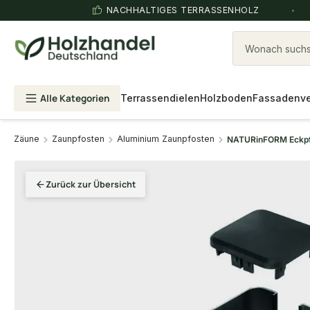
NACHHALTIGES TERRASSENHOLZ
Wonach suchst
Alle Kategorien
Terrassendielen
Holzboden
Fassadenve
Zäune
Zaunpfosten
Aluminium Zaunpfosten
NATURinFORM Eckpfos
Zurück zur Übersicht