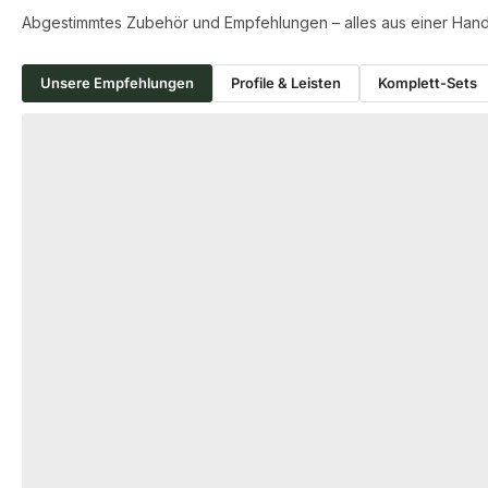
Abgestimmtes Zubehör und Empfehlungen – alles aus einer Hand
Unsere Empfehlungen
Profile & Leisten
Komplett-Sets
Produktgalerie überspringen
PROFILE & LEISTEN
KOMPLETT-SETS
NATURinFORM Abschlussprofil für
180x174 cm Fl
Zaunsystem, mahagoni, 1 Profil
Effektive" ant
ohne Feder
Lamellen, Abs
18-201257
000
Art-Nr.
Art-Nr.