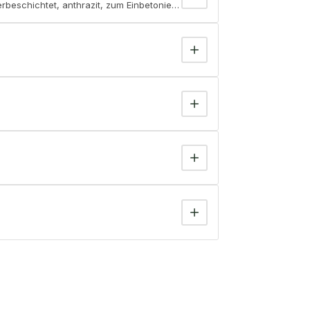
rbeschichtet, anthrazit, zum Einbetonieren, 2,45m, mit Abdeckkappe un