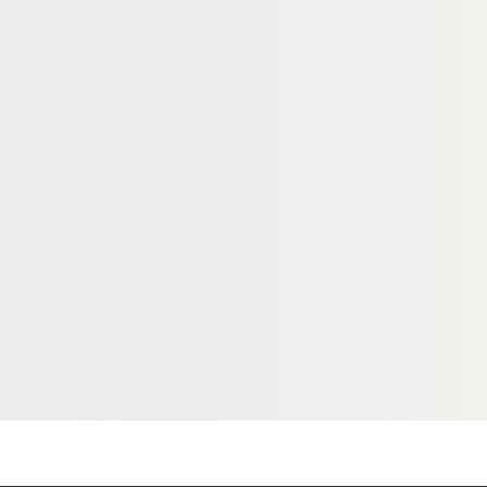
PFOSTEN
ALUMINIUM ZAUNPFOSTEN
Alu-Zaunpfosten
KAHRS Solid Alu-Zaunpfosten
eren, 9x9 cm,
zum Einbetonieren, 7x7 cm,
03
Anthrazit DB703
500125
18-500123
Art-Nr.
× 90 mm
70 × 70 mm
Maße
egrenzt
unbegrenzt
Verfügbar
64,95 €
konfigurierbar
konfigurierbar
tück
ab
/ Stück