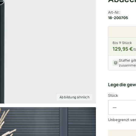
Art-Nr.:
18-200705
Bis 9 Stück
129,95 €
/S
Staffel gil
zusammen
Lege die ge
Stück
Abbildung ähnlich
Unbegrenzt ver