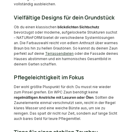
vollständig ausbleichen.
Vielfältige Designs für dein Grundstück
Ob du einen klassischen
blickdichten Sichtschutz
bevorzugst oder moderne, aufgelockerte Strukturen suchst
– NATURinFORM bietet dir verschiedene Systemlösungen
an. Die Farbauswahl reicht von edlem Anthrazit über warmes
Braun bis hin zu hellen Grautönen. So kannst du deinen Zaun
perfekt auf deine
Terrassendielen
oder die Fassade deines
Hauses abstimmen und ein harmonisches Gesamtbild in
deinem Garten schaffen.
Pflegeleichtigkeit im Fokus
Der wohl größte Pluspunkt für dich: Du musst nie wieder
zum Pinsel greifen. Ein WPC Zaun benötigt keine
regelmäßigen Anstriche mit Lasuren oder Ölen
. Sollten die
Zaunelemente einmal verschmutzt sein, reicht in der Regel
klares Wasser und eine weiche Bürste aus, um sie zu
reinigen. Das spart dir nicht nur Zeit, sondern auf lange Sicht
auch bares Geld für teure Pflegemittel.
Tipps für einen stabilen Zaunbau