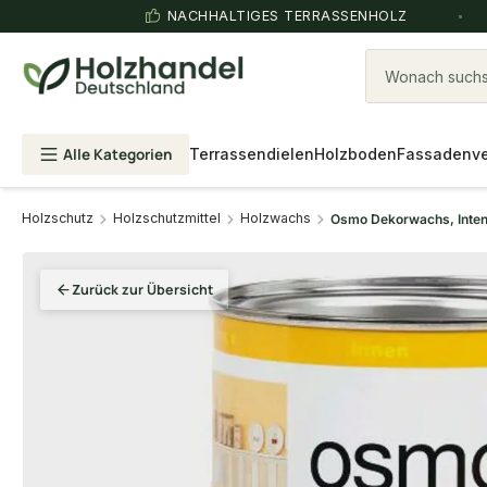
NACHHALTIGES TERRASSENHOLZ
Wonach suchst
Alle Kategorien
Terrassendielen
Holzboden
Fassadenve
Holzschutz
Holzschutzmittel
Holzwachs
Osmo Dekorwachs, Intensi
Zurück zur Übersicht