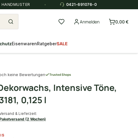
E HANDMUSTER
0421-691076-0
Anmelden
0,00 €
chutz
Eisenwaren
Ratgeber
SALE
och keine Bewertungen
Trusted Shops
ekorwachs, Intensive Töne,
3181, 0,125 l
Versand & Lieferzeit:
Paketversand (2 Wochen)
IS