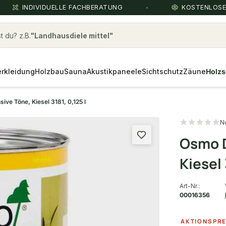
INDIVIDUELLE FACHBERATUNG
KOSTENLOS
 du? z.B.
Landhausdiele mittel
rkleidung
Holzbau
Sauna
Akustikpaneele
Sichtschutz
Zäune
Holzs
ve Töne, Kiesel 3181, 0,125 l
N
Osmo D
Kiesel 
Art-Nr.:
00016356
AKTIONSPRE