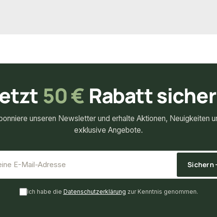
32,95 €
ück
ab
/ Stück
etzt
50 €
Rabatt siche
bonniere unseren Newsletter und erhalte Aktionen, Neuigkeiten u
exklusive Angebote.
*
E-Mail-Adresse
Sichern
Ich habe die
Datenschutzerklärung
zur Kenntnis genommen.