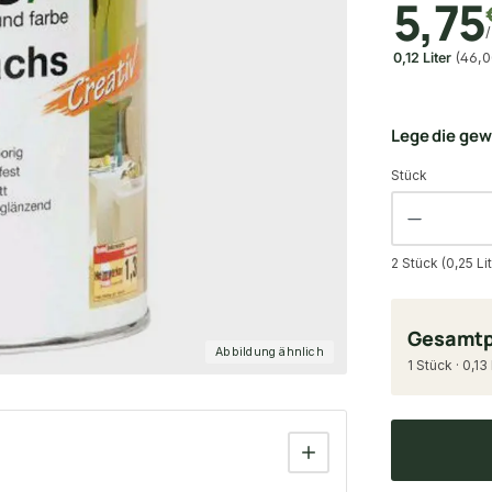
5,75
/
0,12 Liter
(46,0
Lege die ge
Stück
2 Stück (0,25 Li
Gesamtp
Abbildung ähnlich
1 Stück · 0,13 