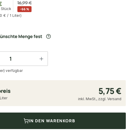
€
16,99 €
 Stück
−66 %
0 € / 1 Liter)
wünschte Menge fest
ter) verfügbar
5,75 €
reis
Liter
inkl. MwSt., zzgl. Versand
IN DEN WARENKORB