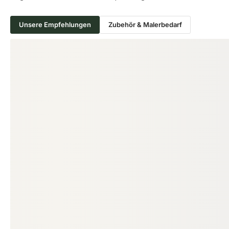
Unsere Empfehlungen
Zubehör & Malerbedarf
Produktgalerie überspringen
ZUBEHÖR & MALERBEDARF
Fußbodenstreichbürste, Breite:
150 mm
18-220529
Art-Nr.
150 × 30 mm
Maße
unbegrenzt
Verfügbar