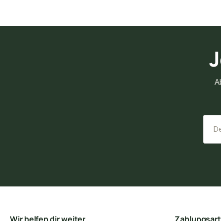
J
A
Wir helfen dir weiter
Zahlungsar