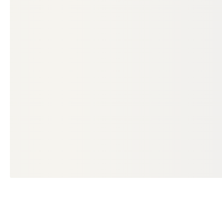
HOLZSCHUTZFARBEN
HOLZSCHUTZFAR
Osmo Landhausfarbe, Lichtgrau
Osmo Landhau
2735, 25 L
2311, 2,5 L
00016657
000
Art-Nr.
Art-Nr.
1 Stück
1 St
Verfügbar
Verfügbar
1.036,12 € / Stück
106,00 € / Stück
696,55 €
82,40 €
/ Stück
/ Stüc