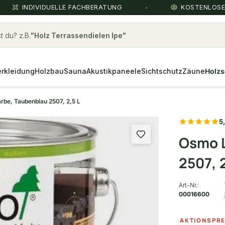
INDIVIDUELLE FACHBERATUNG
KOSTENLOS
 du? z.B.
Bauholz Fichte
rkleidung
Holzbau
Sauna
Akustikpaneele
Sichtschutz
Zäune
Holzs
be, Taubenblau 2507, 2,5 L
5
Osmo 
2507, 2
Art-Nr.:
00016600
AKTIONSPRE