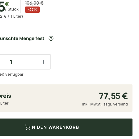
5
€
106,00 €
/ Stück
−27 %
2 € / 1 Liter)
wünschte Menge fest
ter) verfügbar
77,55 €
reis
 Liter
inkl. MwSt., zzgl. Versand
IN DEN WARENKORB