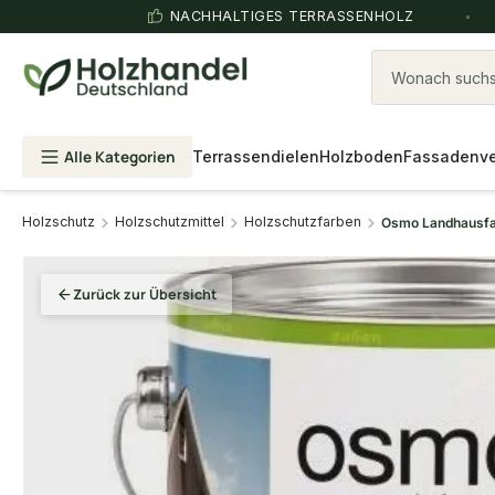
NACHHALTIGES TERRASSENHOLZ
Wonach suchst
Alle Kategorien
Terrassendielen
Holzboden
Fassadenve
Holzschutz
Holzschutzmittel
Holzschutzfarben
Osmo Landhausfar
Zurück zur Übersicht