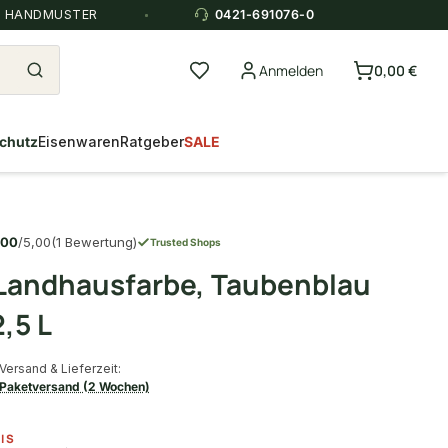
E HANDMUSTER
0421-691076-0
Anmelden
0,00 €
chutz
Eisenwaren
Ratgeber
SALE
,00
/5,00
(1 Bewertung)
Trusted Shops
Landhausfarbe, Taubenblau
,5 L
Versand & Lieferzeit:
Paketversand (2 Wochen)
IS