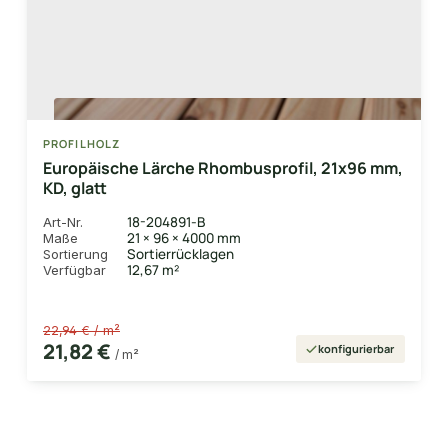
PROFILHOLZ
Europäische Lärche Rhombusprofil, 21x96 mm,
KD, glatt
18-204891-B
Art-Nr.
21 × 96 × 4000 mm
Maße
Sortierrücklagen
Sortierung
12,67 m²
Verfügbar
22,94 € / m²
21,82 €
konfigurierbar
/ m²