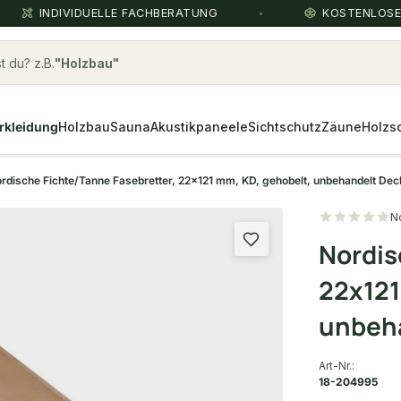
INDIVIDUELLE FACHBERATUNG
KOSTENLOS
 du? z.B.
bongossi
rkleidung
Holzbau
Sauna
Akustikpaneele
Sichtschutz
Zäune
Holzs
rdische Fichte/Tanne Fasebretter, 22x121 mm, KD, gehobelt, unbehandelt Dec
N
Nordis
22x121
unbeha
Art-Nr.:
18-204995