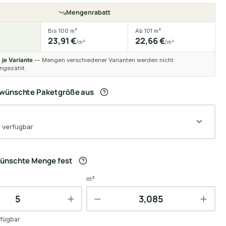
Mengenrabatt
Bis 100 m²
Ab 101 m²
23,91 €
22,66 €
/m²
/m²
t
je Variante
— Mengen verschiedener Varianten werden nicht
gezählt.
ewünschte Paketgröße aus
 verfügbar
wünschte Menge fest
m²
fügbar