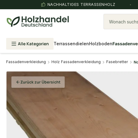
NACHHALTIGES TERRASSENHOLZ
Wonach suchst
Alle Kategorien
Terrassendielen
Holzboden
Fassadenve
Fassadenverkleidung
Holz Fassadenverkleidung
Fasebretter
No
Zurück zur Übersicht