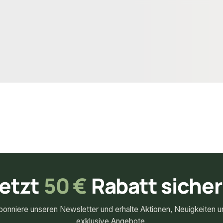
 97 mm
10 × 97 mm
Maße
ndard
Standard
Sortierung
,24 m²
258,02 m²
Verfügbar
23,20 €
konfigurierbar
konfigurierbar
²
ab
/ m²
etzt
50 €
Rabatt siche
bonniere unseren Newsletter und erhalte Aktionen, Neuigkeiten u
exklusive Angebote.