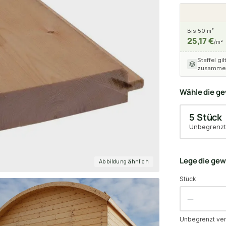
Bis 50 m²
25,17 €
/m²
Staffel gil
zusammen
Wähle die g
5 Stück
Unbegrenzt
Lege die ge
Abbildung ähnlich
Stück
Unbegrenzt ver