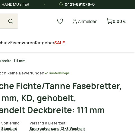
E HANDMUSTER
0421-691076-0
Anmelden
0,00 €
chutz
Eisenwaren
Ratgeber
SALE
kbreite: 111 mm
och keine Bewertungen
Trusted Shops
che Fichte/Tanne Fasebretter,
 mm, KD, gehobelt,
ndelt Deckbreite: 111 mm
Sortierung:
Versand & Lieferzeit:
Standard
Sperrgutversand (2-3 Wochen)