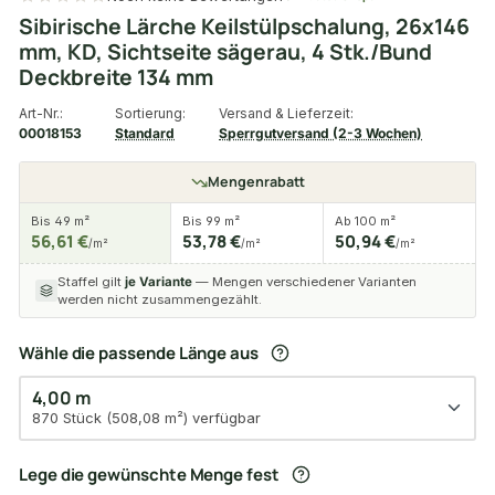
Sibirische Lärche Keilstülpschalung, 26x146
mm, KD, Sichtseite sägerau, 4 Stk./Bund
Deckbreite 134 mm
Art-Nr.:
Sortierung:
Versand & Lieferzeit:
00018153
Standard
Sperrgutversand (2-3 Wochen)
Mengenrabatt
Bis 49 m²
Bis 99 m²
Ab 100 m²
56,61 €
53,78 €
50,94 €
/m²
/m²
/m²
Staffel gilt
je Variante
— Mengen verschiedener Varianten
werden nicht zusammengezählt.
Wähle die passende Länge aus
4,00 m
870 Stück (508,08 m²) verfügbar
Lege die gewünschte Menge fest