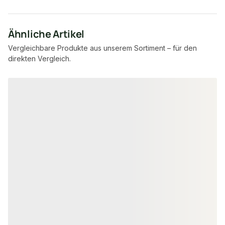
Ähnliche Artikel
Vergleichbare Produkte aus unserem Sortiment – für den
direkten Vergleich.
Produktgalerie überspringen
PEFC zertifiziert
PEFC zertifiziert
KEILSTÜLPSCHALUNG
KEILSTÜLPSCHAL
Nordische Fichte/Tanne
Kanadische Lä