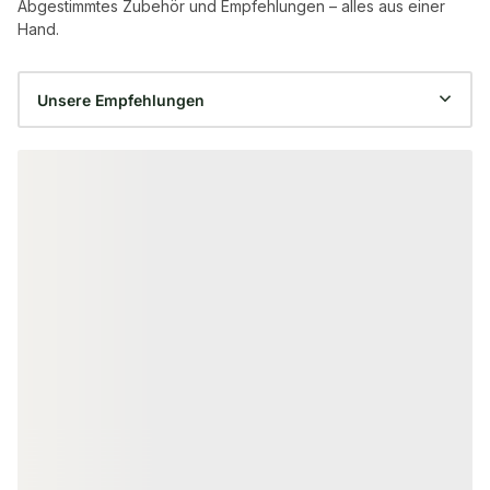
Abgestimmtes Zubehör und Empfehlungen – alles aus einer
Hand.
Produktgalerie überspringen
−15 %
−3 %
LEISTEN & ECKEN
SAUNABÄNKE & -R
Erle Sauna Abdeckleiste T, 17x32
Erle Saunaban
mm, unbehandelt, gehobelt, zur
Höhe, Abmess