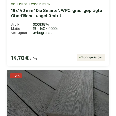
VOLLPROFIL WPC DIELEN
19x140 mm "Die Smarte", WPC, grau, geprägte
Oberfläche, ungebürstet
00083874
Art-Nr.
19 × 140 × 6000 mm
Maße
unbegrenzt
Verfügbar
14,70 €
konfigurierbar
/ lfm
−12 %