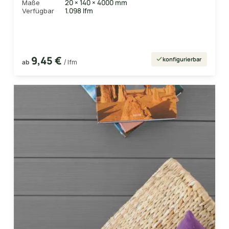
20 × 140 × 4000 mm
Maße
1.098 lfm
Verfügbar
9,45 €
konfigurierbar
ab
/ lfm