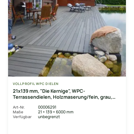
VOLLPROFIL WPC DIELEN
21x139 mm, "Die Kernige", WPC-
Terrassendielen, Holzmaserung/fein, grau,
Vollprofil
00006291
Art-Nr.
21 × 139 × 6000 mm
Maße
unbegrenzt
Verfügbar