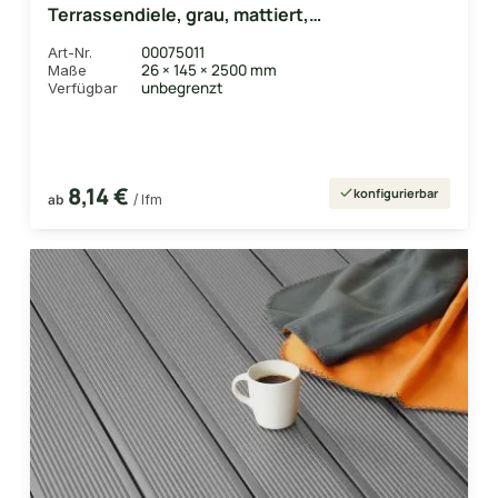
Terrassendiele, grau, mattiert,
Hohlkammerprofil Längen:1,00 bis 6,00m,
00075011
Art-Nr.
Profil: grob/fein
26 × 145 × 2500 mm
Maße
unbegrenzt
Verfügbar
8,14 €
konfigurierbar
ab
/ lfm