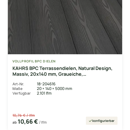
VOLLPROFIL BPC DIELEN
KAHRS BPC Terrassendielen, Natural Design,
Massiv, 20x140 mm, Graueiche,
strukturiert/gebürstet
18-204616
Art-Nr.
20 × 140 × 5000 mm
Maße
2.101 lfm
Verfügbar
10,76 € / lfm
10,66 €
konfigurierbar
ab
/ lfm