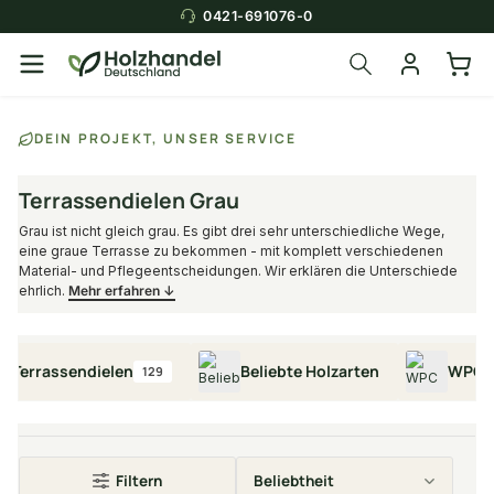
0421-691076-0
Über die Suche findest du in
DEIN PROJEKT, UNSER SERVICE
Sekunden das
passende Produkt
.
Terrassendielen Grau
Grau ist nicht gleich grau. Es gibt drei sehr unterschiedliche Wege,
eine graue Terrasse zu bekommen - mit komplett verschiedenen
Material- und Pflegeentscheidungen. Wir erklären die Unterschiede
ehrlich.
Mehr erfahren ↓
errassendielen
Beliebte Holzarten
WPC Terra
129
Filtern