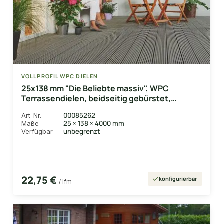
VOLLPROFIL WPC DIELEN
25x138 mm "Die Beliebte massiv", WPC
Terrassendielen, beidseitig gebürstet,
grob/fein, grau, Vollprofil, BAZ
00085262
Art-Nr.
25 × 138 × 4000 mm
Maße
unbegrenzt
Verfügbar
22,75 €
konfigurierbar
/ lfm