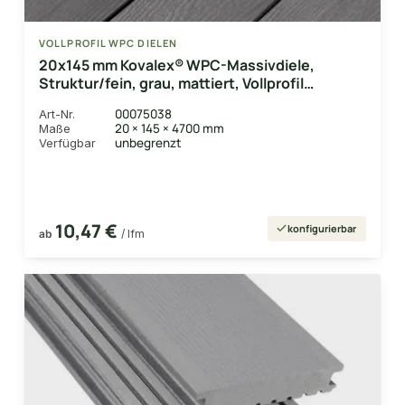
VOLLPROFIL WPC DIELEN
20x145 mm Kovalex® WPC-Massivdiele,
Struktur/fein, grau, mattiert, Vollprofil
Längen:1,00 bis 6,00m
00075038
Art-Nr.
20 × 145 × 4700 mm
Maße
unbegrenzt
Verfügbar
10,47 €
konfigurierbar
ab
/ lfm