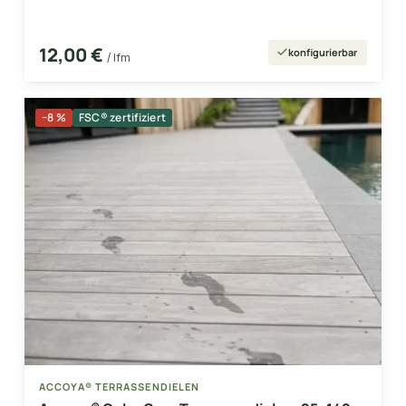
12,00 €
konfigurierbar
/ lfm
−8 %
FSC® zertifiziert
ACCOYA® TERRASSENDIELEN