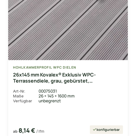
HOHLKAMMERPROFIL WPC DIELEN
26x145 mm Kovalex® Exklusiv WPC-
Terrassendiele, grau, gebürstet,
Hohlkammerprofil Längen:1,00 bis 6,00m,
00075031
Art-Nr.
Profil: grob/fein
26 × 145 × 1600 mm
Maße
unbegrenzt
Verfügbar
8,14 €
konfigurierbar
ab
/ lfm