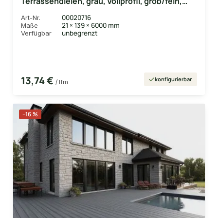
Terrassendielen, grau, Vollprofil, grob/fein,
gebürstet
00020716
Art-Nr.
21 × 139 × 6000 mm
Maße
unbegrenzt
Verfügbar
13,74 €
konfigurierbar
/ lfm
−16 %