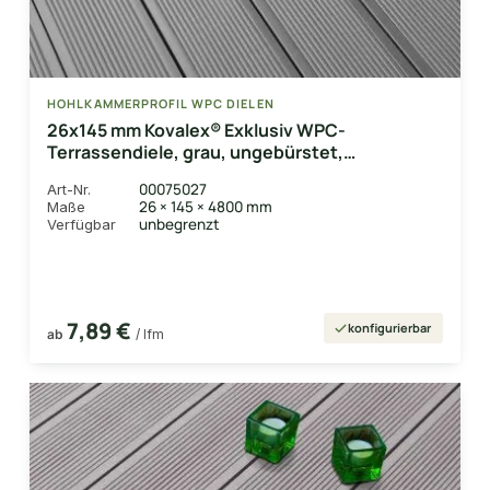
HOHLKAMMERPROFIL WPC DIELEN
26x145 mm Kovalex® Exklusiv WPC-
Terrassendiele, grau, ungebürstet,
Hohlkammerprofil Längen:1,00 bis 6,00m,
00075027
Art-Nr.
Profil: grob/fein
26 × 145 × 4800 mm
Maße
unbegrenzt
Verfügbar
7,89 €
konfigurierbar
ab
/ lfm