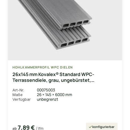
HOHLKAMMERPROFIL WPC DIELEN
26x145 mm Kovalex® Standard WPC-
Terrassendiele, grau, ungebürstet,
Hohlkammerprofil Längen:1,00 bis 6,00m,
00075003
Art-Nr.
Profil: grob/fein
26 × 145 × 6000 mm
Maße
unbegrenzt
Verfügbar
7,89 €
konfigurierbar
ab
/ lfm