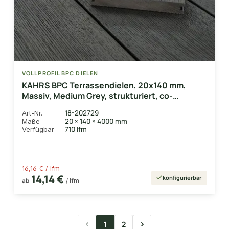
VOLLPROFIL BPC DIELEN
KAHRS BPC Terrassendielen, 20x140 mm,
Massiv, Medium Grey, strukturiert, co-
extrudiert
18-202729
Art-Nr.
20 × 140 × 4000 mm
Maße
710 lfm
Verfügbar
16,16 € / lfm
14,14 €
konfigurierbar
ab
/ lfm
1
2
Seite
Seite