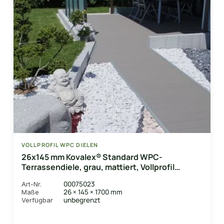
VOLLPROFIL WPC DIELEN
26x145 mm Kovalex® Standard WPC-
Terrassendiele, grau, mattiert, Vollprofil
Längen:1,00 bis 6,00m, Profil: grob/fein
00075023
Art-Nr.
26 × 145 × 1700 mm
Maße
unbegrenzt
Verfügbar