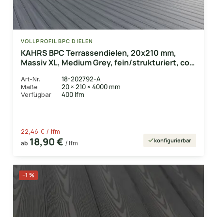
VOLLPROFIL BPC DIELEN
KAHRS BPC Terrassendielen, 20x210 mm,
Massiv XL, Medium Grey, fein/strukturiert, co-
extrudiert
18-202792-A
Art-Nr.
20 × 210 × 4000 mm
Maße
400 lfm
Verfügbar
22,46 € / lfm
18,90 €
konfigurierbar
ab
/ lfm
−1 %