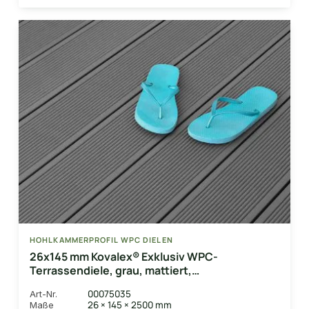
HOHLKAMMERPROFIL WPC DIELEN
26x145 mm Kovalex® Exklusiv WPC-
Terrassendiele, grau, mattiert,
Hohlkammerprofil Längen:1,00 bis 6,00m,
00075035
Art-Nr.
Profil: grob/fein
26 × 145 × 2500 mm
Maße