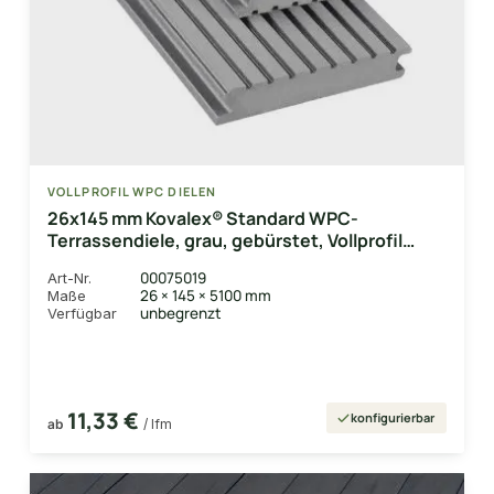
VOLLPROFIL WPC DIELEN
26x145 mm Kovalex® Standard WPC-
Terrassendiele, grau, gebürstet, Vollprofil
Längen:1,00 bis 6,00m, Profil: grob/fein
00075019
Art-Nr.
26 × 145 × 5100 mm
Maße
unbegrenzt
Verfügbar
11,33 €
konfigurierbar
ab
/ lfm