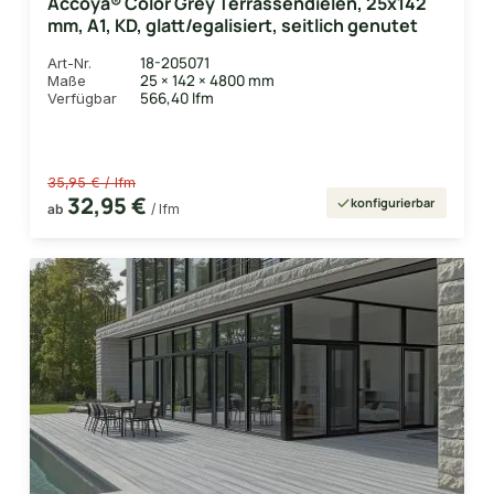
Accoya® Color Grey Terrassendielen, 25x142
mm, A1, KD, glatt/egalisiert, seitlich genutet
18-205071
Art-Nr.
25 × 142 × 4800 mm
Maße
566,40 lfm
Verfügbar
35,95 € / lfm
32,95 €
konfigurierbar
ab
/ lfm