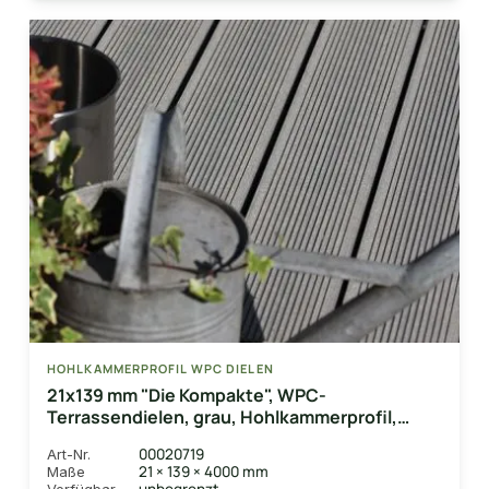
HOHLKAMMERPROFIL WPC DIELEN
21x139 mm "Die Kompakte", WPC-
Terrassendielen, grau, Hohlkammerprofil,
grob/fein, gebürstet
00020719
Art-Nr.
21 × 139 × 4000 mm
Maße
unbegrenzt
Verfügbar