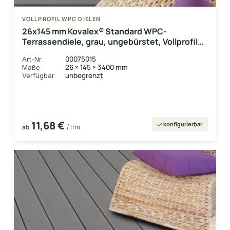
VOLLPROFIL WPC DIELEN
26x145 mm Kovalex® Standard WPC-
Terrassendiele, grau, ungebürstet, Vollprofil
Längen:1,00 bis 6,00m, Profil: grob/fein
00075015
Art-Nr.
26 × 145 × 3400 mm
Maße
unbegrenzt
Verfügbar
11,68 €
konfigurierbar
ab
/ lfm