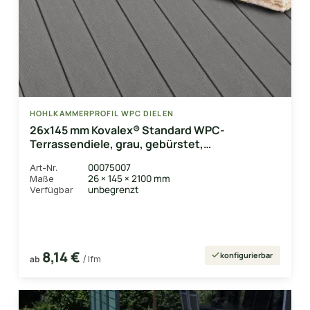
HOHLKAMMERPROFIL WPC DIELEN
26x145 mm Kovalex® Standard WPC-
Terrassendiele, grau, gebürstet,
Hohlkammerprofil Längen:1,00 bis 6,00m,
00075007
Art-Nr.
Profil: grob/fein
26 × 145 × 2100 mm
Maße
unbegrenzt
Verfügbar
8,14 €
konfigurierbar
ab
/ lfm