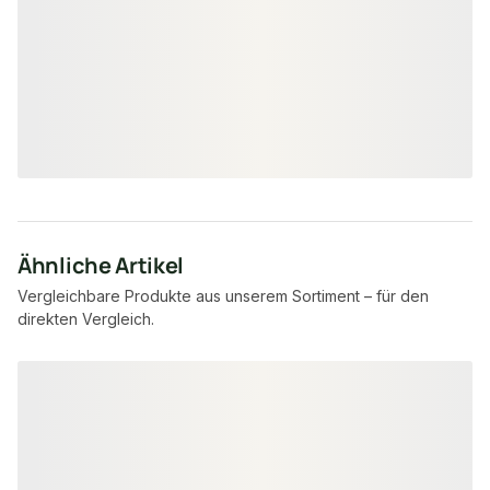
29 × 49 mm
20 ×
Maße
Maße
unbegrenzt
3.36
Verfügbar
Verfügbar
7,95 €
8,57 €
konfigurierbar
ab
/ lfm
ab
/ lfm
Ähnliche Artikel
Vergleichbare Produkte aus unserem Sortiment – für den
direkten Vergleich.
Produktgalerie überspringen