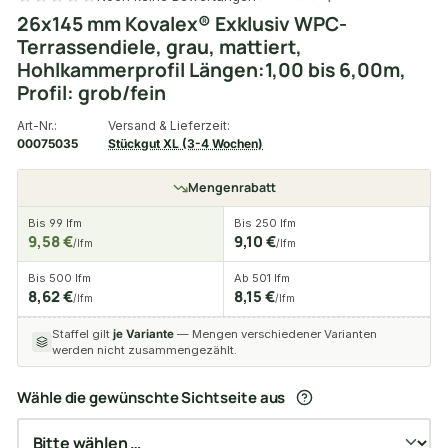
26x145 mm Kovalex® Exklusiv WPC-
Terrassendiele, grau, mattiert,
Hohlkammerprofil Längen:1,00 bis 6,00m,
Profil: grob/fein
Art-Nr.:
Versand & Lieferzeit:
00075035
Stückgut XL (3-4 Wochen)
Mengenrabatt
Bis 99 lfm
Bis 250 lfm
9,58 €
9,10 €
/lfm
/lfm
Bis 500 lfm
Ab 501 lfm
8,62 €
8,15 €
/lfm
/lfm
Staffel gilt
je Variante
— Mengen verschiedener Varianten
werden nicht zusammengezählt.
Wähle die gewünschte Sichtseite aus