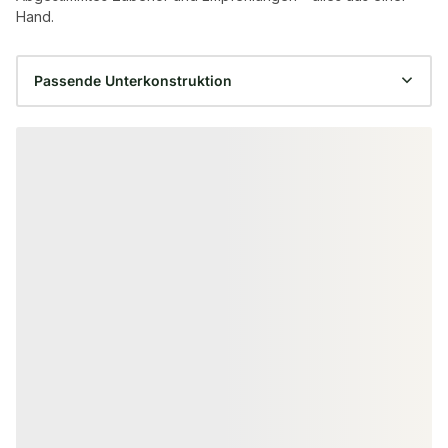
Hand.
Produktgalerie überspringen
ALU UNTERKONSTRUKTION
ALU UNTERKONST
KAHRS Aluminium
KAHRS Alumin
Unterkonstruktion, 29x49 mm,
Unterkonstruk