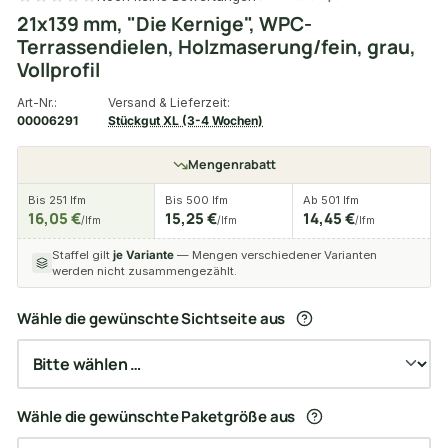
21x139 mm, "Die Kernige", WPC-
Terrassendielen, Holzmaserung/fein, grau,
Vollprofil
Art-Nr.:
Versand & Lieferzeit:
00006291
Stückgut XL (3-4 Wochen)
Mengenrabatt
Bis 251 lfm
Bis 500 lfm
Ab 501 lfm
16,05 €
15,25 €
14,45 €
/lfm
/lfm
/lfm
Staffel gilt
je Variante
— Mengen verschiedener Varianten
werden nicht zusammengezählt.
Wähle die gewünschte Sichtseite aus
Wähle die gewünschte Paketgröße aus