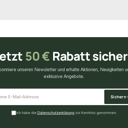
14,99 € / Stück
13,05 €
k
/ Stück
etzt
50 €
Rabatt siche
bonniere unseren Newsletter und erhalte Aktionen, Neuigkeiten u
exklusive Angebote.
*
E-Mail-Adresse
Sichern
Ich habe die
Datenschutzerklärung
zur Kenntnis genommen.