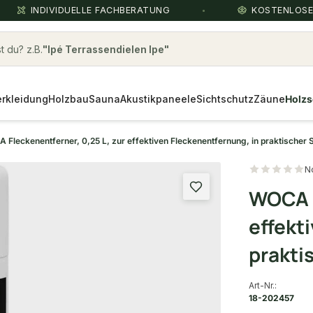
INDIVIDUELLE FACHBERATUNG
KOSTENLOS
 du? z.B.
Ipé Terrassendielen Ipe
rkleidung
Holzbau
Sauna
Akustikpaneele
Sichtschutz
Zäune
Holzs
Fleckenentferner, 0,25 L, zur effektiven Fleckenentfernung, in praktischer 
N
WOCA F
effekt
prakti
Art-Nr.:
18-202457