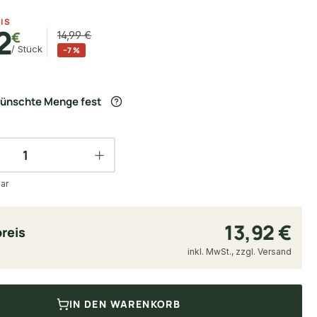
IS
2
€
14,99 €
/ Stück
−7 %
wünschte Menge fest
ar
13,92 €
reis
inkl. MwSt., zzgl. Versand
IN DEN WARENKORB