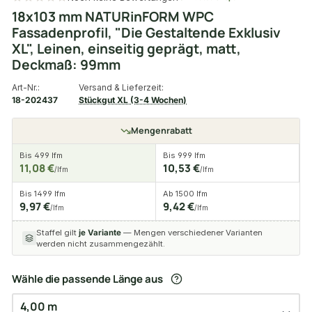
18x103 mm NATURinFORM WPC
Fassadenprofil, "Die Gestaltende Exklusiv
XL", Leinen, einseitig geprägt, matt,
Deckmaß: 99mm
Art-Nr.:
Versand & Lieferzeit:
18-202437
Stückgut XL (3-4 Wochen)
Mengenrabatt
Bis 499 lfm
Bis 999 lfm
11,08 €
10,53 €
/lfm
/lfm
Bis 1499 lfm
Ab 1500 lfm
9,97 €
9,42 €
/lfm
/lfm
Staffel gilt
je Variante
— Mengen verschiedener Varianten
werden nicht zusammengezählt.
Wähle die passende Länge aus
4,00 m