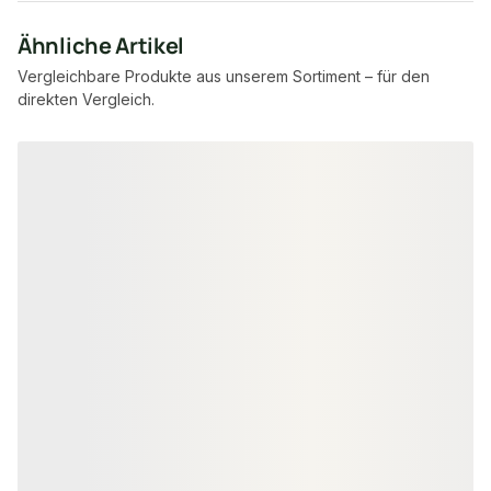
Ähnliche Artikel
Vergleichbare Produkte aus unserem Sortiment – für den
direkten Vergleich.
Produktgalerie überspringen
WPC FASSADENVERKLEIDUNG
WPC FASSADENVE
KAHRS WPC Rhombusleiste,
KAHRS WPC Rh
18x100 mm, Massiv, Herbstbraun,
18x100 mm, Mas