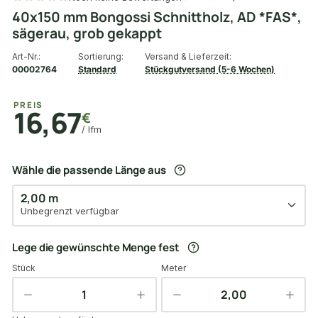
40x150 mm Bongossi Schnittholz, AD *FAS*,
sägerau, grob gekappt
Art-Nr.:
Sortierung:
Versand & Lieferzeit:
00002764
Standard
Stückgutversand (5-6 Wochen)
PREIS
16,67
€
/ lfm
Wähle die passende Länge aus
2,00 m
Unbegrenzt verfügbar
Lege die gewünschte Menge fest
Stück
Meter