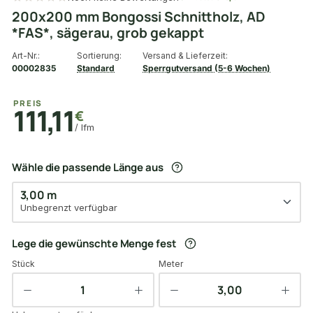
200x200 mm Bongossi Schnittholz, AD
*FAS*, sägerau, grob gekappt
Art-Nr.:
Sortierung:
Versand & Lieferzeit:
00002835
Standard
Sperrgutversand (5-6 Wochen)
PREIS
111,11
€
/ lfm
Wähle die passende Länge aus
3,00 m
Unbegrenzt verfügbar
Lege die gewünschte Menge fest
Stück
Meter