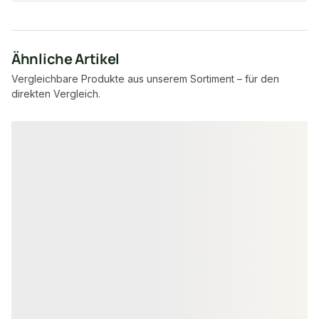
Ähnliche Artikel
Vergleichbare Produkte aus unserem Sortiment – für den
direkten Vergleich.
Produktgalerie überspringen
BONGOSSI SCHNITTHOLZ
BONGOSSI SCHNI
60x150 mm Bongossi Schnittholz,
40x150 mm Bon