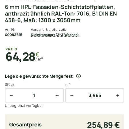
6 mm HPL-Fassaden-Schichtstoffplatten,
anthrazit ähnlich RAL-Ton: 7016, B1 DIN EN
438-6, Maß: 1300 x 3050mm
Art-Nr.:
Versand & Lieferzeit:
00083615
Kleintransport (2-3 Wochen)
PREIS
64,28
€
/ m²
Lege die gewünschte Menge fest
Stück
m²
Unbegrenzt verfügbar
254,89 €
Gesamtpreis