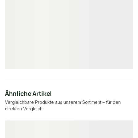
HPL Schichtstoffplatten, Torx,
V4A, Kopf schwarz lackiert, 100
00021385
Art-Nr.
Stück/VE
5.5 × 35 mm
Maße
unbegrenzt
Verfügbar
34,00 €
/ Paket
Ähnliche Artikel
Vergleichbare Produkte aus unserem Sortiment – für den
direkten Vergleich.
Produktgalerie überspringen