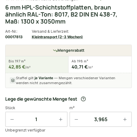
6 mm HPL-Schichtstoffplatten, braun
ähnlich RAL-Ton: 8017, B2 DIN EN 438-7,
Maß: 1300 x 3050mm
Art-Nr.:
Versand & Lieferzeit:
00017813
Kleintransport (2-3 Wochen)
Mengenrabatt
Bis 197 m²
Ab 198 m²
42,85 €
40,71 €
/m²
/m²
Staffel gilt
je Variante
— Mengen verschiedener Varianten
werden nicht zusammengezählt.
Lege die gewünschte Menge fest
Stück
m²
Unbegrenzt verfügbar