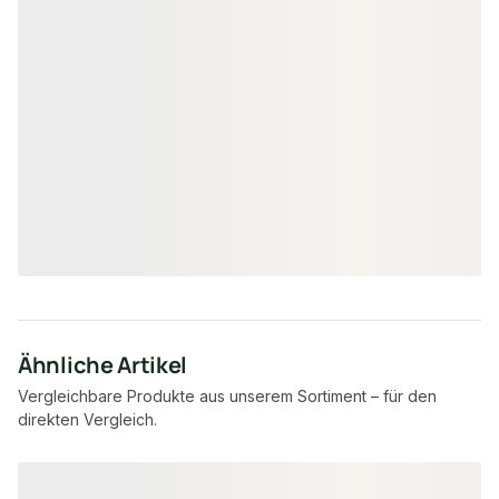
Montagekleber 1K Hybrid, zur
Befestigung von Akustikpaneelen,
310 ml
18-220360
Art-Nr.
unbegrenzt
Verfügbar
8,95 €
/ Stück
Ähnliche Artikel
Vergleichbare Produkte aus unserem Sortiment – für den
direkten Vergleich.
Produktgalerie überspringen