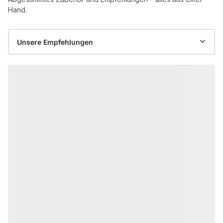
Hand.
Produktgalerie überspringen
HOLZLATTEN
BESCHLÄGE & VER
Fichte/Tanne Dachlatten, 40x60
Winkelverbinde
mm, CE / S10, KD, unbehandelt,
V2A, 40x40x16