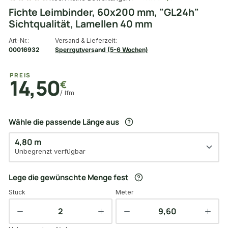
Fichte Leimbinder, 60x200 mm, "GL24h"
Sichtqualität, Lamellen 40 mm
Art-Nr.:
Versand & Lieferzeit:
00016932
Sperrgutversand (5-6 Wochen)
PREIS
14,50
€
/ lfm
Wähle die passende Länge aus
4,80 m
Unbegrenzt verfügbar
Lege die gewünschte Menge fest
Stück
Meter