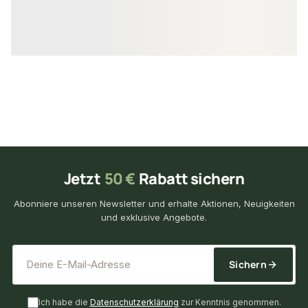
15,50 €
33,70 €
konfigurierbar
ab
/ lfm
ab
/ lf
Jetzt
50 €
Rabatt sichern
Abonniere unseren Newsletter und erhalte Aktionen, Neuigkeiten
und exklusive Angebote.
*
E-Mail-Adresse
Sichern
Ich habe die
Datenschutzerklärung
zur Kenntnis genommen.