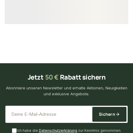
15,50 €
33,70 €
konfigurierbar
ab
/ lfm
ab
/ lf
Jetzt
50 €
Rabatt sichern
Abonniere unseren Newsletter und erhalte Aktionen, Neuigkeiten
und exklusive Angebote.
*
E-Mail-Adresse
Sichern
Ich habe die
Datenschutzerklärung
zur Kenntnis genommen.