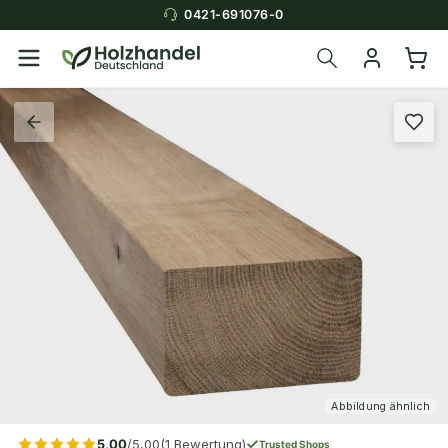
0421-691076-0
Abbildung ähnlich
5,00
/5,00
(1 Bewertung)
Trusted Shops