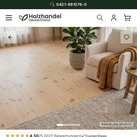
0421-691076-0
Abbildung ähnlich
4,50
/5,00
(2 Bewertungen)
Trusted Shops