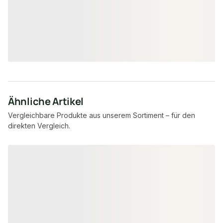
6,60 €
3,70 €
konfigurierbar
/ lfm
/ lfm
Ähnliche Artikel
Vergleichbare Produkte aus unserem Sortiment – für den
direkten Vergleich.
Produktgalerie überspringen