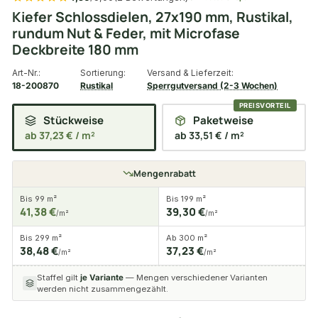
Kiefer Schlossdielen, 27x190 mm, Rustikal,
rundum Nut & Feder, mit Microfase
Deckbreite 180 mm
Art-Nr.:
Sortierung:
Versand & Lieferzeit:
18-200870
Rustikal
Sperrgutversand (2-3 Wochen)
Stückweise
Paketweise
ab 37,23 € / m²
ab 33,51 € / m²
Mengenrabatt
Bis 99 m²
Bis 199 m²
41,38 €
39,30 €
/m²
/m²
Bis 299 m²
Ab 300 m²
38,48 €
37,23 €
/m²
/m²
Staffel gilt
je Variante
— Mengen verschiedener Varianten
werden nicht zusammengezählt.