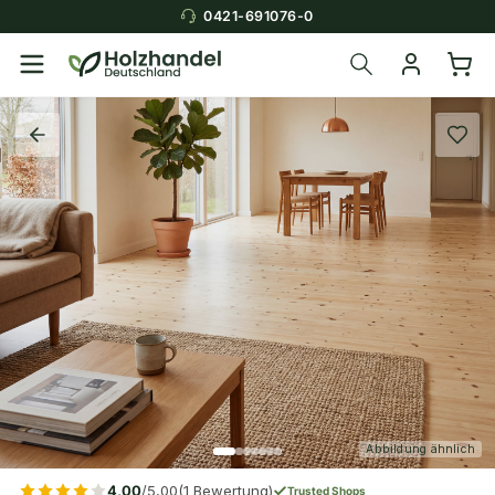
0421-691076-0
Abbildung ähnlich
4,00
/5,00
(1 Bewertung)
Trusted Shops