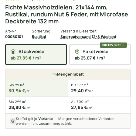
Fichte Massivholzdielen, 21x144 mm,
Rustikal, rundum Nut & Feder, mit Microfase
Deckbreite 132 mm
Art-Nr.:
Sortierung:
Versand & Lieferzeit:
00080101
Rustikal
Sperrgutversand (2-3 Wochen)
Stückweise
Paketweise
ab 27,85 € / m²
ab 25,07 € / m²
Mengenrabatt
Bis 99 m²
Bis 199 m²
30,94 €
29,40 €
/m²
/m²
Bis 299 m²
Ab 300 m²
28,80 €
27,85 €
/m²
/m²
Staffel gilt
je Variante
— Mengen verschiedener Varianten
werden nicht zusammengezählt.