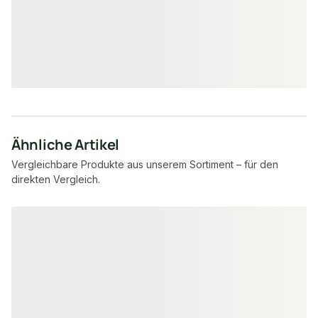
18,95 € / Stück
17,55 €
6,60 €
/ Stück
/ lfm
Ähnliche Artikel
Vergleichbare Produkte aus unserem Sortiment – für den
direkten Vergleich.
Produktgalerie überspringen