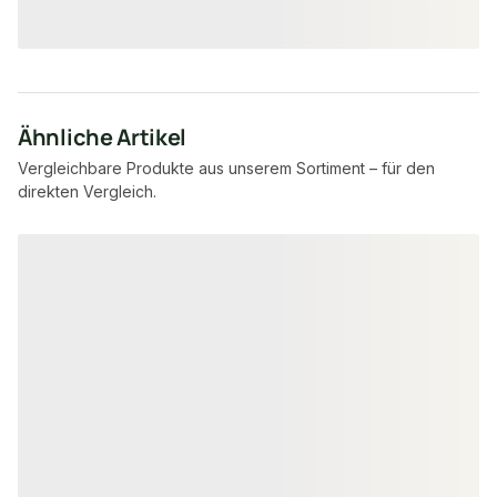
17,55 €
6,60 €
/ Stück
/ lfm
Ähnliche Artikel
Vergleichbare Produkte aus unserem Sortiment – für den
direkten Vergleich.
Produktgalerie überspringen