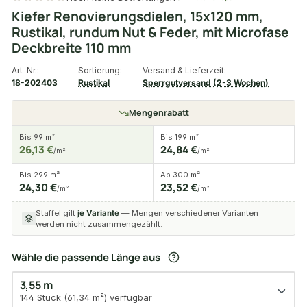
Kiefer Renovierungsdielen, 15x120 mm,
Rustikal, rundum Nut & Feder, mit Microfase
Deckbreite 110 mm
Art-Nr.:
Sortierung:
Versand & Lieferzeit:
18-202403
Rustikal
Sperrgutversand (2-3 Wochen)
Mengenrabatt
Bis 99 m²
Bis 199 m²
26,13 €
24,84 €
/m²
/m²
Bis 299 m²
Ab 300 m²
24,30 €
23,52 €
/m²
/m²
Staffel gilt
je Variante
— Mengen verschiedener Varianten
werden nicht zusammengezählt.
Wähle die passende Länge aus
3,55 m
144 Stück (61,34 m²) verfügbar