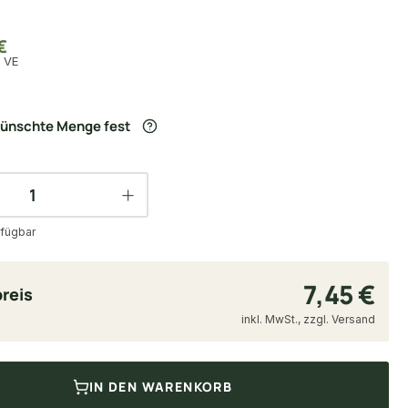
€
/ VE
wünschte Menge fest
fügbar
7,45 €
reis
inkl. MwSt., zzgl. Versand
IN DEN WARENKORB