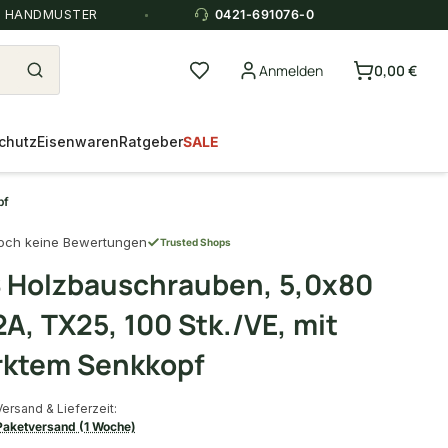
E HANDMUSTER
0421-691076-0
Anmelden
0,00 €
chutz
Eisenwaren
Ratgeber
SALE
pf
och keine Bewertungen
Trusted Shops
 Holzbauschrauben, 5,0x80
A, TX25, 100 Stk./VE, mit
rktem Senkkopf
Versand & Lieferzeit:
Paketversand (1 Woche)