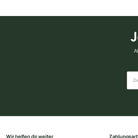
J
A
Wir helfen dir weiter
Zahlungsar