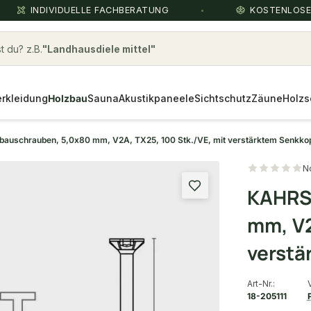
INDIVIDUELLE FACHBERATUNG
KOSTENLOS
 du? z.B.
Landhausdiele mittel
rkleidung
Holzbau
Sauna
Akustikpaneele
Sichtschutz
Zäune
Holzs
auschrauben, 5,0x80 mm, V2A, TX25, 100 Stk./VE, mit verstärktem Senkko
N
KAHRS
mm, V2
verstä
Art-Nr.:
18-205111