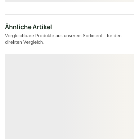
Ähnliche Artikel
Vergleichbare Produkte aus unserem Sortiment – für den
direkten Vergleich.
Produktgalerie überspringen
−43 %
−45 %
3-SCHICHTPARKETT
3-SCHICHTPARKE