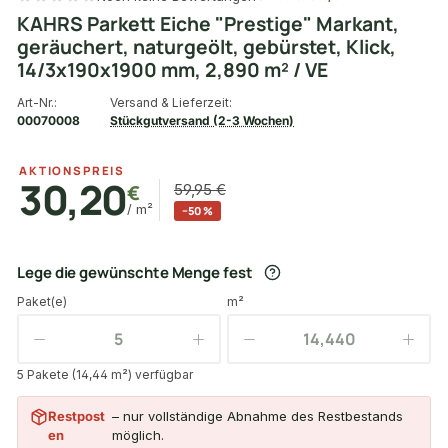
KAHRS Parkett Eiche "Prestige" Markant,
geräuchert, naturgeölt, gebürstet, Klick,
14/3x190x1900 mm, 2,890 m² / VE
Art-Nr.:
Versand & Lieferzeit:
00070008
Stückgutversand (2-3 Wochen)
AKTIONSPREIS
30,20
€
59,95 €
/ m²
−50 %
Lege die gewünschte Menge fest
Paket(e)
m²
5 Pakete (14,44 m²) verfügbar
Restpost
– nur vollständige Abnahme des Restbestands
en
möglich.