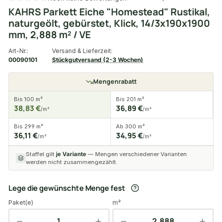
KAHRS Parkett Eiche "Homestead" Rustikal,
naturgeölt, gebürstet, Klick, 14/3x190x1900
mm, 2,888 m² / VE
Art-Nr.:
Versand & Lieferzeit:
00090101
Stückgutversand (2-3 Wochen)
Mengenrabatt
Bis 100 m²
Bis 201 m²
38,83 €
36,89 €
/m²
/m²
Bis 299 m²
Ab 300 m²
36,11 €
34,95 €
/m²
/m²
Staffel gilt
je Variante
— Mengen verschiedener Varianten
werden nicht zusammengezählt.
Lege die gewünschte Menge fest
Paket(e)
m²