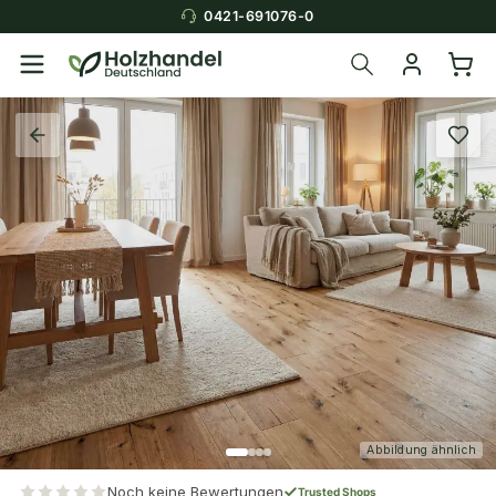
0421-691076-0
Abbildung ähnlich
Noch keine Bewertungen
Trusted Shops