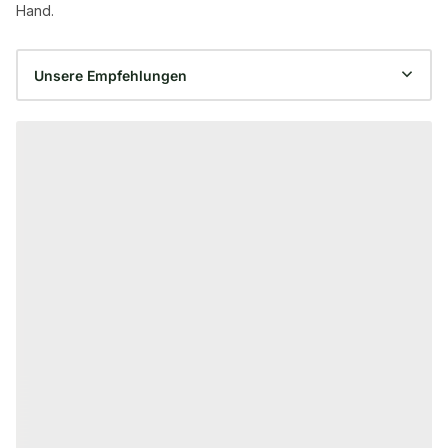
Hand.
Produktgalerie überspringen
−6 %
KLEBER
ZUBEHÖR & MALER
KAHRS Parkettkleber Inhalt: 16 kg,
WOCA Padhalter
Verbrauch: ca. 1000 g/m²
Stiel, passend 
115 mm, ideal f