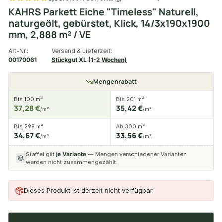
KAHRS Parkett Eiche "Timeless" Naturell,
naturgeölt, gebürstet, Klick, 14/3x190x1900
mm, 2,888 m² / VE
Art-Nr.:
Versand & Lieferzeit:
00170061
Stückgut XL (1-2 Wochen)
Mengenrabatt
Bis 100 m²
Bis 201 m²
37,28 €
35,42 €
/m²
/m²
Bis 299 m²
Ab 300 m²
34,67 €
33,56 €
/m²
/m²
Staffel gilt
je Variante
— Mengen verschiedener Varianten
werden nicht zusammengezählt.
Dieses Produkt ist derzeit nicht verfügbar.