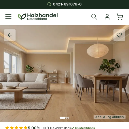
0421-691076-0
Abbildung ähnlich
5,00
/5,00
(1 Bewertung)
Trusted Shops