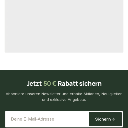
18-220253
0002
Art-Nr.
Art-Nr.
Verarbeitung
unbegrenzt
1 St
Verfügbar
Verfügbar
29,95 € / Stück
68,95 €
28,02 €
/ Stück
/ Stüc
Jetzt
50 €
Rabatt sichern
Abonniere unseren Newsletter und erhalte Aktionen, Neuigkeiten
und exklusive Angebote.
*
E-Mail-Adresse
Sichern