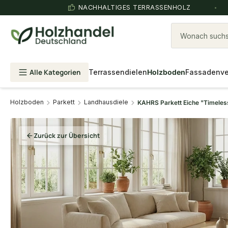
NACHHALTIGES TERRASSENHOLZ
Wonach suchst
Alle Kategorien
Terrassendielen
Holzboden
Fassadenve
Holzboden
Parkett
Landhausdiele
KAHRS Parkett Eiche "Timeless
Zurück zur Übersicht