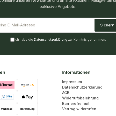
bonniere unseren Newsletter und erhalte Aktionen, Neuigkeiten u
exklusive Angebote.
*
E-Mail-Adresse
Sichern
Ich habe die
Datenschutzerklärung
zur Kenntnis genommen.
ten
Informationen
Impressum
Datenschutzerklärung
AGB
Widerrufsbelehrung
Barrierefreiheit
Vertrag widerrufen