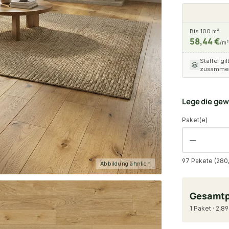
Bis 100 m²
58,44 €
/m²
Staffel gil
zusammen
Lege die ge
Paket(e)
97 Pakete (280,
Abbildung ähnlich
Gesamtp
1 Paket · 2,8