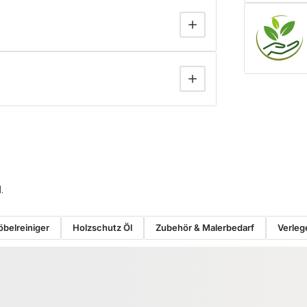
.
belreiniger
Holzschutz Öl
Zubehör & Malerbedarf
Verleg
−11 %