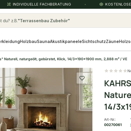
INDIVIDUELLE FACHBERATUNG
KOSTENLOS
 du? z.B.
organowood
rkleidung
Holzbau
Sauna
Akustikpaneele
Sichtschutz
Zäune
Holzs
" Naturell, naturgeölt, gebürstet, Klick, 14/3x190x1900 mm, 2,888 m² / VE
N
KAHRS 
Naturel
14/3x1
Art-Nr.:
00270061