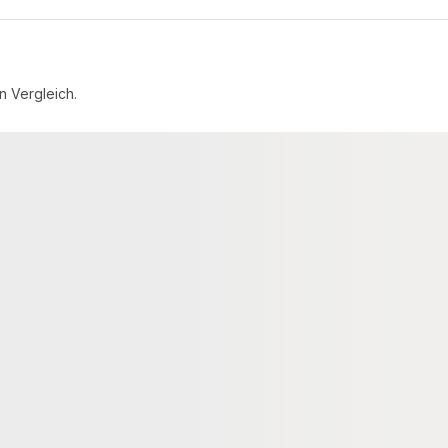
n Vergleich.
TT
3-SCHICHTPARKETT
 Eiche XL
KAHRS Parkett Eiche XL "Timeless
ustikal, naturgeölt,
Naturell, naturgeölt, gebürstet,