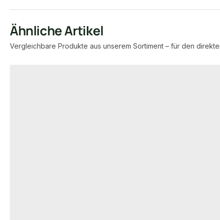
Ähnliche Artikel
Vergleichbare Produkte aus unserem Sortiment – für den direkte
Produktgalerie überspringen
−43 %
−45 %
3-SCHICHTPARKETT
3-SCHICHTPARKE
KAHRS Parkett Eiche XXL
KAHRS Parkett
"Homestead" Rustikal, naturgeölt,
"Homestead" R