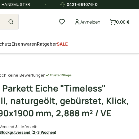
E HANDMUSTER
0421-691076-0
Anmelden
0,00 €
chutz
Eisenwaren
Ratgeber
SALE
och keine Bewertungen
Trusted Shops
Parkett Eiche "Timeless"
l, naturgeölt, gebürstet, Klick,
90x1900 mm, 2,888 m² / VE
Versand & Lieferzeit:
Stückgutversand (2-3 Wochen)