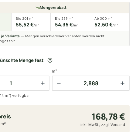
Mengenrabatt
Bis 201 m²
Bis 299 m²
Ab 300 m²
55,52 €
54,35 €
52,60 €
/m²
/m²
/m²
t
je Variante
— Mengen verschiedener Varianten werden nicht
gezählt.
wünschte Menge fest
m²
14 m²) verfügbar
168,78 €
reis
9 m²
inkl. MwSt., zzgl. Versand