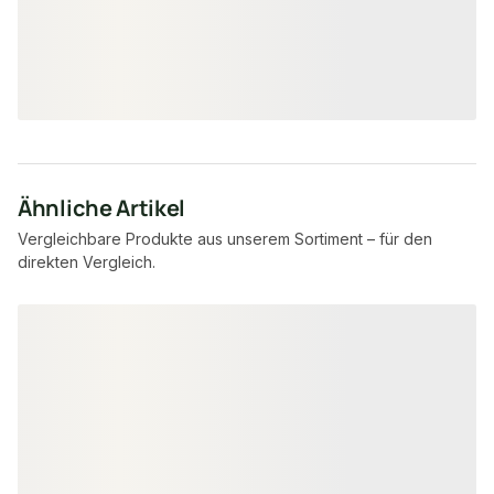
8,95 €
10,95 €
/ Stück
ab
/ St
Ähnliche Artikel
Vergleichbare Produkte aus unserem Sortiment – für den
direkten Vergleich.
Produktgalerie überspringen