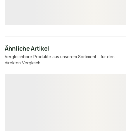
6,95 € / lfm
11,95 € / lfm
6,55 €
11,56 €
konfigurierbar
ab
/ lfm
ab
/ lfm
Ähnliche Artikel
Vergleichbare Produkte aus unserem Sortiment – für den
direkten Vergleich.
Produktgalerie überspringen
−31 %