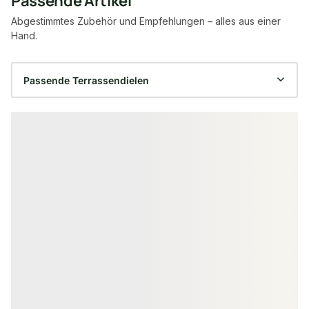
Passende Artikel
Abgestimmtes Zubehör und Empfehlungen – alles aus einer
Hand.
Produktgalerie überspringen
FSC® zertifiziert
EICHE TERRASSENDIELEN
BANGKIRAI TERRA
Eiche Terrassendielen, 23x140 mm
Bangkirai Terr