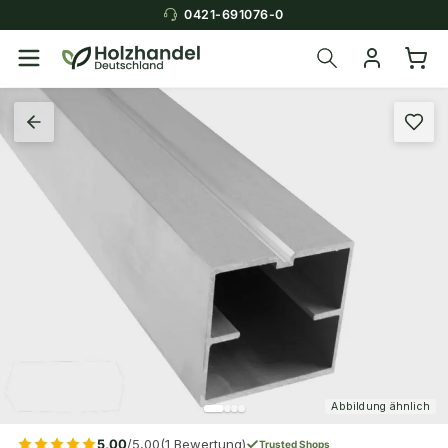
0421-691076-0
Abbildung ähnlich
5,00
/5,00
(1 Bewertung)
Trusted Shops