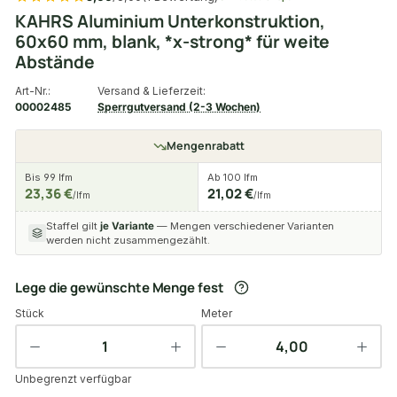
KAHRS Aluminium Unterkonstruktion,
60x60 mm, blank, *x-strong* für weite
Abstände
Art-Nr.:
Versand & Lieferzeit:
00002485
Sperrgutversand (2-3 Wochen)
Mengenrabatt
Bis 99 lfm
Ab 100 lfm
23,36 €
21,02 €
/lfm
/lfm
Staffel gilt
je Variante
— Mengen verschiedener Varianten
werden nicht zusammengezählt.
Lege die gewünschte Menge fest
Stück
Meter
Unbegrenzt verfügbar