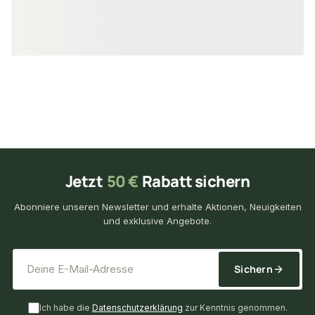
37,19 €
12,64 €
konfigurierbar
ab
/ Stück
ab
/ St
Jetzt
50 €
Rabatt sichern
Abonniere unseren Newsletter und erhalte Aktionen, Neuigkeiten
und exklusive Angebote.
*
E-Mail-Adresse
Sichern
Ich habe die
Datenschutzerklärung
zur Kenntnis genommen.